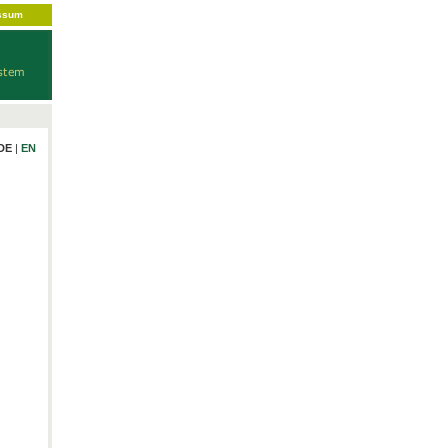
ssum
DE
|
EN