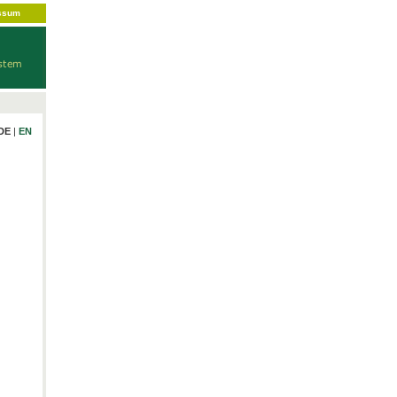
ssum
DE
|
EN