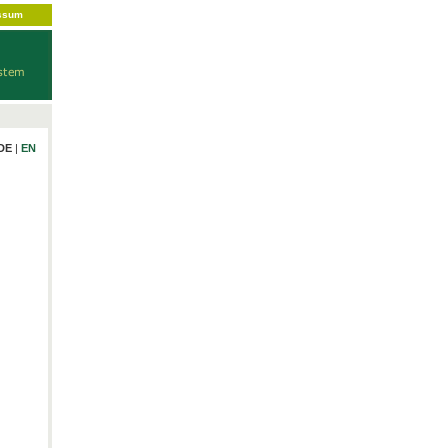
ssum
DE
|
EN