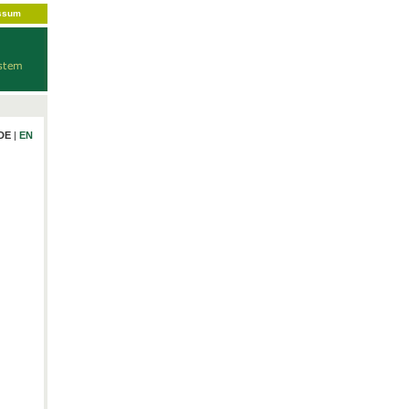
ssum
DE
|
EN