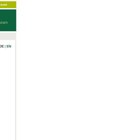
ssum
DE
|
EN