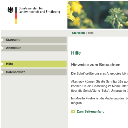
Startseite
|
Hilfe
Startseite
Anmelden
Hilfe
Hilfe
Hinweise zum Betrachten
Datenschutz
Die Schriftgröße unseres Angebotes könn
Alternativ können Sie die Schriftgröße au
können Sie die Einstellung im Menü unter '
über die Schaltfläche 'Seite', Unterpunkt 
Im Mozilla Firefox ist die Änderung des S
möglich.
Zum Seitenanfang