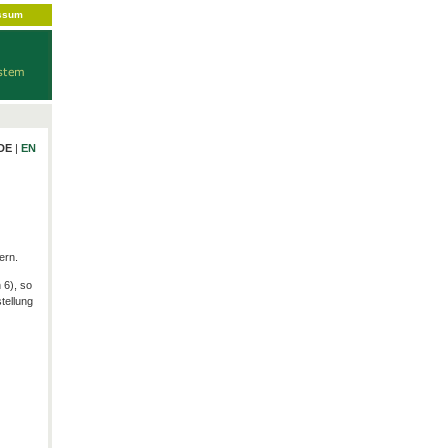
ssum
DE
|
EN
ern.
 6), so
tellung