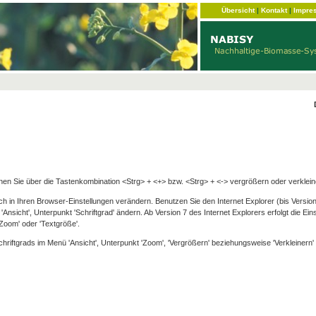
Übersicht
|
Kontakt
|
Impre
en Sie über die Tastenkombination <Strg> + <+> bzw. <Strg> + <-> vergrößern oder verklein
ch in Ihren Browser-Einstellungen verändern. Benutzen Sie den Internet Explorer (bis Version
Ansicht', Unterpunkt 'Schriftgrad' ändern. Ab Version 7 des Internet Explorers erfolgt die Eins
'Zoom' oder 'Textgröße'.
chriftgrads im Menü 'Ansicht', Unterpunkt 'Zoom', 'Vergrößern' beziehungsweise 'Verkleinern'