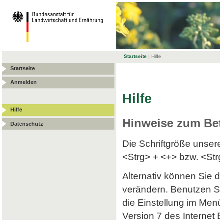
Startseite
|
Hilfe
Startseite
Anmelden
Hilfe
Hilfe
Hinweise zum Be
Datenschutz
Die Schriftgröße unse
<Strg> + <+> bzw. <Str
Alternativ können Sie d
verändern. Benutzen Si
die Einstellung im Menü
Version 7 des Internet 