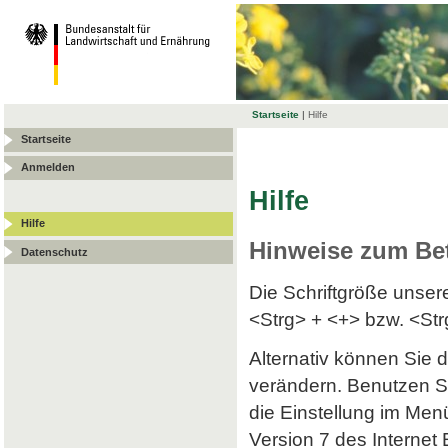
Startseite
|
Hilfe
Startseite
Anmelden
Hilfe
Hilfe
Hinweise zum Be
Datenschutz
Die Schriftgröße unse
<Strg> + <+> bzw. <Str
Alternativ können Sie d
verändern. Benutzen Si
die Einstellung im Menü
Version 7 des Internet 