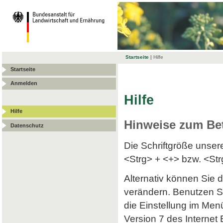
Startseite
|
Hilfe
Startseite
Anmelden
Hilfe
Hilfe
Hinweise zum Be
Datenschutz
Die Schriftgröße unse
<Strg> + <+> bzw. <Str
Alternativ können Sie d
verändern. Benutzen Si
die Einstellung im Menü
Version 7 des Internet 