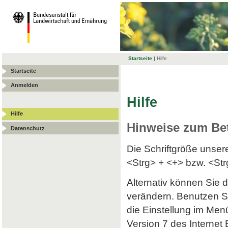
Startseite
|
Hilfe
Startseite
Anmelden
Hilfe
Hilfe
Hinweise zum Be
Datenschutz
Die Schriftgröße unse
<Strg> + <+> bzw. <Str
Alternativ können Sie d
verändern. Benutzen Si
die Einstellung im Menü
Version 7 des Internet 