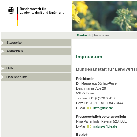
Startseite
|
Impressum
Startseite
Anmelden
Impressum
Hilfe
Bundesanstalt für Landwirts
Datenschutz
Präsidentin:
Dr. Margareta Büning-Fesel
Deichmanns Aue 29
53179 Bonn
Telefon: +49 (0)228 6845-0
Fax: +49 (0)30 1810 6845-3444
E-Mail:
info@ble.de
Presserechtlich verantwortlich:
Nina Paffenholz, Referat 523, BLE
E-Mail:
nabisy@ble.de
Betrieb