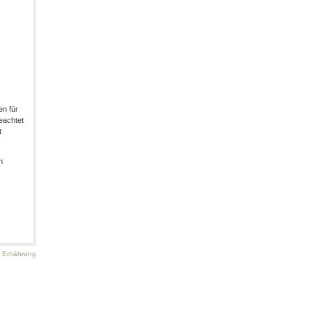
en für
eachtet
t
n
d Ernährung