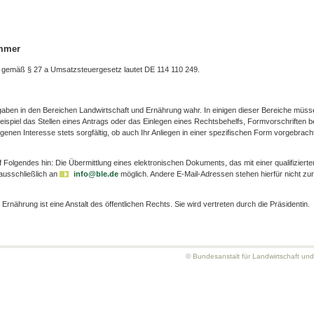
ummer
 gemäß § 27 a Umsatzsteuergesetz lautet DE 114 110 249.
gaben in den Bereichen Landwirtschaft und Ernährung wahr. In einigen dieser Bereiche müss
ispiel das Stellen eines Antrags oder das Einlegen eines Rechtsbehelfs, Formvorschriften b
igenen Interesse stets sorgfältig, ob auch Ihr Anliegen in einer spezifischen Form vorgebrach
olgendes hin: Die Übermittlung eines elektronischen Dokuments, das mit einer qualifizierte
 ausschließlich an
info@ble.de
möglich. Andere E-Mail-Adressen stehen hierfür nicht zur
Ernährung ist eine Anstalt des öffentlichen Rechts. Sie wird vertreten durch die Präsidentin.
© Bundesanstalt für Landwirtschaft un