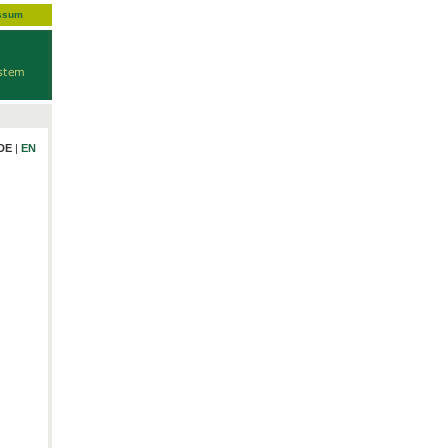
ssum
DE
|
EN