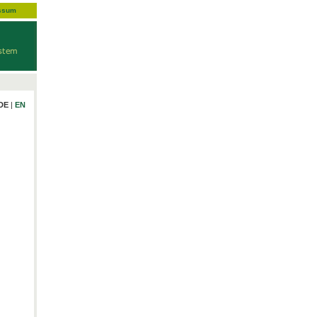
ssum
DE
|
EN