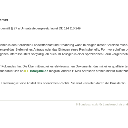
ummer
 gemäß § 27 a Umsatzsteuergesetz lautet DE 114 110 249.
gaben in den Bereichen Landwirtschaft und Ernährung wahr. In einigen dieser Bereiche müss
ispiel das Stellen eines Antrags oder das Einlegen eines Rechtsbehelfs, Formvorschriften b
igenen Interesse stets sorgfältig, ob auch Ihr Anliegen in einer spezifischen Form vorgebrach
olgendes hin: Die Übermittlung eines elektronischen Dokuments, das mit einer qualifizierte
 ausschließlich an
info@ble.de
möglich. Andere E-Mail-Adressen stehen hierfür nicht zur
Ernährung ist eine Anstalt des öffentlichen Rechts. Sie wird vertreten durch die Präsidentin.
© Bundesanstalt für Landwirtschaft un