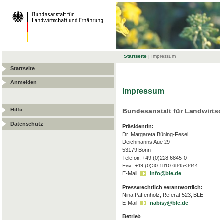
Startseite
|
Impressum
Startseite
Anmelden
Impressum
Hilfe
Bundesanstalt für Landwirts
Datenschutz
Präsidentin:
Dr. Margareta Büning-Fesel
Deichmanns Aue 29
53179 Bonn
Telefon: +49 (0)228 6845-0
Fax: +49 (0)30 1810 6845-3444
E-Mail:
info@ble.de
Presserechtlich verantwortlich:
Nina Paffenholz, Referat 523, BLE
E-Mail:
nabisy@ble.de
Betrieb