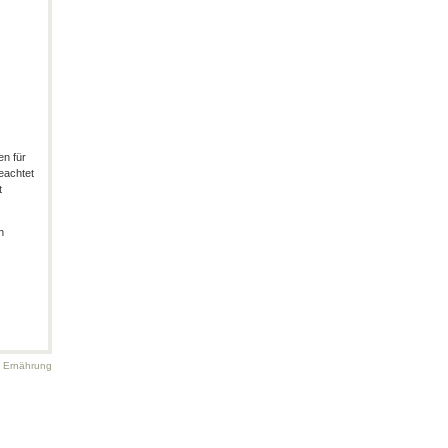
en für
eachtet
t
n
d Ernährung