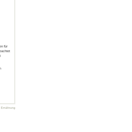
en für
eachtet
t
n
d Ernährung