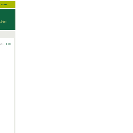
ssum
DE
|
EN