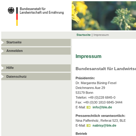
Startseite
|
Impressum
Startseite
Anmelden
Impressum
Hilfe
Bundesanstalt für Landwirts
Datenschutz
Präsidentin:
Dr. Margareta Büning-Fesel
Deichmanns Aue 29
53179 Bonn
Telefon: +49 (0)228 6845-0
Fax: +49 (0)30 1810 6845-3444
E-Mail:
info@ble.de
Presserechtlich verantwortlich:
Nina Paffenholz, Referat 523, BLE
E-Mail:
nabisy@ble.de
Betrieb