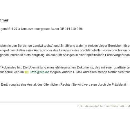
ummer
 gemäß § 27 a Umsatzsteuergesetz lautet DE 114 110 249.
gaben in den Bereichen Landwirtschaft und Ernährung wahr. In einigen dieser Bereiche müss
ispiel das Stellen eines Antrags oder das Einlegen eines Rechtsbehelfs, Formvorschriften b
igenen Interesse stets sorgfältig, ob auch Ihr Anliegen in einer spezifischen Form vorgebrach
olgendes hin: Die Übermittlung eines elektronischen Dokuments, das mit einer qualifizierte
 ausschließlich an
info@ble.de
möglich. Andere E-Mail-Adressen stehen hierfür nicht zur
Ernährung ist eine Anstalt des öffentlichen Rechts. Sie wird vertreten durch die Präsidentin.
© Bundesanstalt für Landwirtschaft un