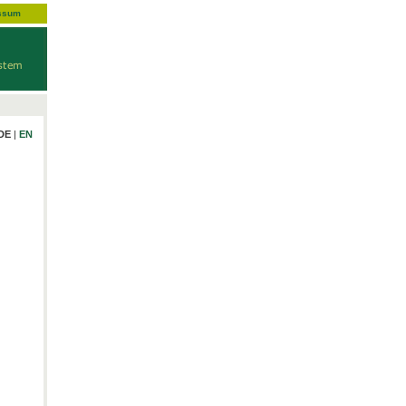
ssum
DE
|
EN