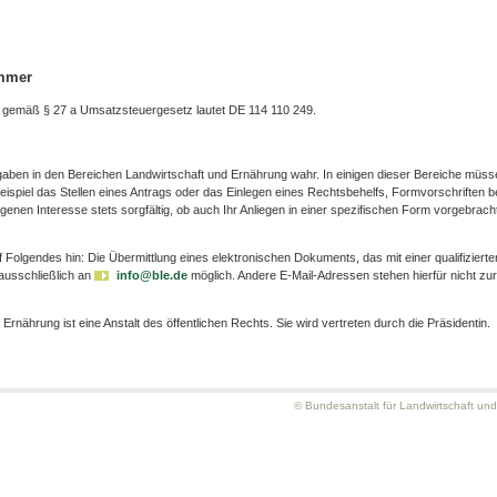
ummer
 gemäß § 27 a Umsatzsteuergesetz lautet DE 114 110 249.
gaben in den Bereichen Landwirtschaft und Ernährung wahr. In einigen dieser Bereiche müss
ispiel das Stellen eines Antrags oder das Einlegen eines Rechtsbehelfs, Formvorschriften b
igenen Interesse stets sorgfältig, ob auch Ihr Anliegen in einer spezifischen Form vorgebrach
olgendes hin: Die Übermittlung eines elektronischen Dokuments, das mit einer qualifizierte
 ausschließlich an
info@ble.de
möglich. Andere E-Mail-Adressen stehen hierfür nicht zur
Ernährung ist eine Anstalt des öffentlichen Rechts. Sie wird vertreten durch die Präsidentin.
© Bundesanstalt für Landwirtschaft un