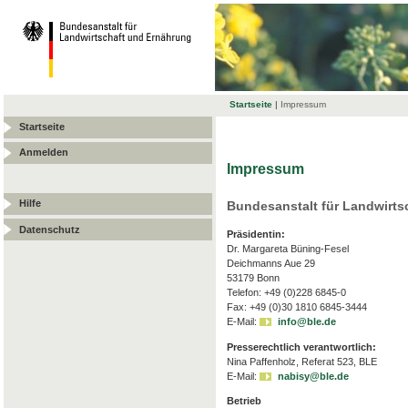
Startseite
|
Impressum
Startseite
Anmelden
Impressum
Hilfe
Bundesanstalt für Landwirts
Datenschutz
Präsidentin:
Dr. Margareta Büning-Fesel
Deichmanns Aue 29
53179 Bonn
Telefon: +49 (0)228 6845-0
Fax: +49 (0)30 1810 6845-3444
E-Mail:
info@ble.de
Presserechtlich verantwortlich:
Nina Paffenholz, Referat 523, BLE
E-Mail:
nabisy@ble.de
Betrieb