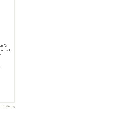
en für
eachtet
t
n
d Ernährung