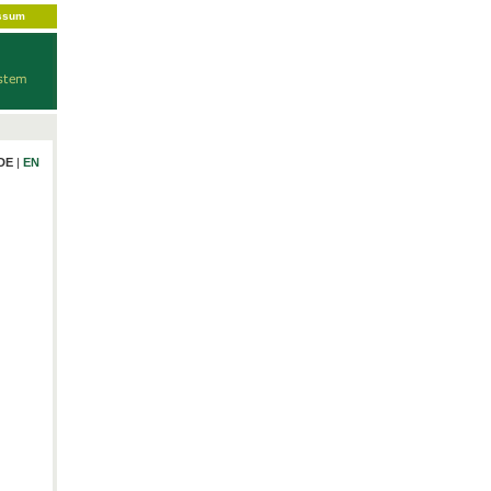
ssum
DE
|
EN