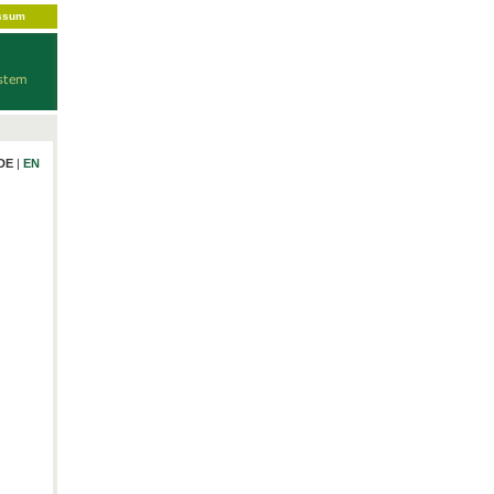
ssum
DE
|
EN