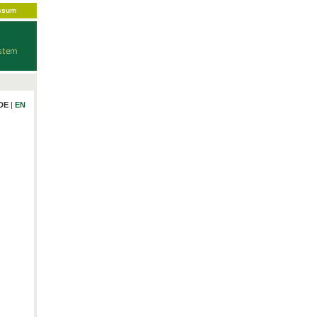
ssum
DE
|
EN