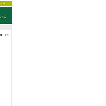
ssum
DE
|
EN