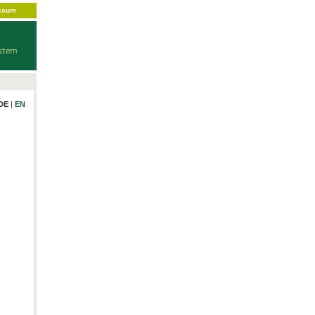
ssum
DE
|
EN