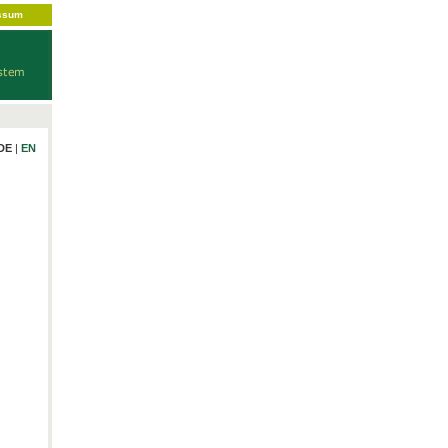
ssum
DE
|
EN