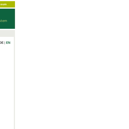
ssum
DE
|
EN