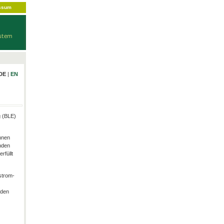
ssum
DE
|
EN
g (BLE)
hnen
nden
rfüllt
strom-
rden