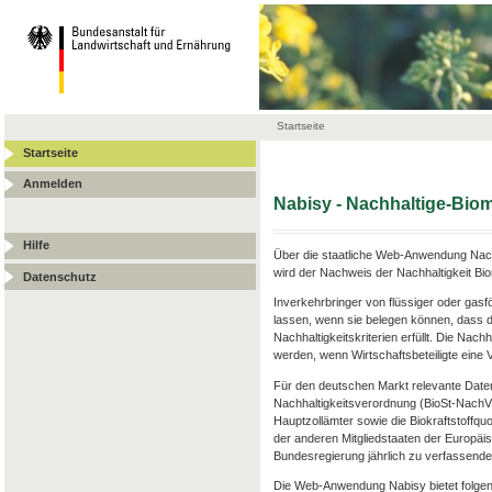
Startseite
Startseite
Anmelden
Nabisy - Nachhaltige-Bi
Hilfe
Über die staatliche Web-Anwendung Nach
wird der Nachweis der Nachhaltigkeit Bi
Datenschutz
Inverkehrbringer von flüssiger oder gas
lassen, wenn sie belegen können, dass d
Nachhaltigkeitskriterien erfüllt. Die Nac
werden, wenn Wirtschaftsbeteiligte ein
Für den deutschen Markt relevante Date
Nachhaltigkeitsverordnung (BioSt-Nach
Hauptzollämter sowie die Biokraftstoffqu
der anderen Mitgliedstaaten der Europäis
Bundesregierung jährlich zu verfassenden
Die Web-Anwendung Nabisy bietet folgen