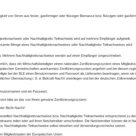
gkeit von Strom aus fester, gasförmiger oder flüssiger Biomasse bzw. flüssigen oder gasför
igkeitsnachweis oder Nachhaltigkeits-Teilnachweis wird auf mehrere Empfänger aufgeteilt.
esamte Menge eines Nachhaltigkeitsnachweises oder Nachhaltigkeits-Teilnachweises wird
: Mehrere Nachhaltigkeitsnachweise werden auf einen Empfänger umgeschrieben.
rlich, dass ein Wirtschaftsbeteiligter einem nationalen Zertifizierungssystem eines Mitgliedss
päischen Gemeinschaften anerkannten Zertifizierungssystem angehört und bei diesem regist
eiligte bei der BLE einen Benutzernamen und Passwort als Lieferanten beantragen, wenn sie 
mtlichen Überwachung i. S. d. Biokraft-NachV unterliegen und bei der deutschen Zollverwaltu
Benutzernamen und ein Passwort.
sich bitte an das von Ihnen genutzte Zertifizierungssystem.
 der BioSt-NachV:
gestellten Nachhaltigkeitsnachweise bzw. Nachhaltigkeits-Teilnachweise entsprechend zu der
raums teilen oder auf ihren Netzbetreiber umschreiben. Die Netzbetreiber können die in Na
bzw. Nachhaltigkeits-Teilnachweise selbst einsehen und Verwendungsvermerke setzen.
n Mitgliedstaaten der Europäischen Union: