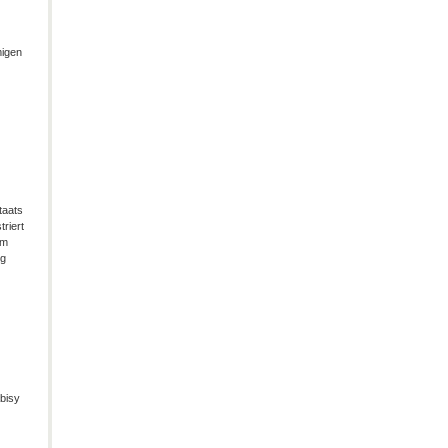
migen
taats
riert
im
ng
bisy