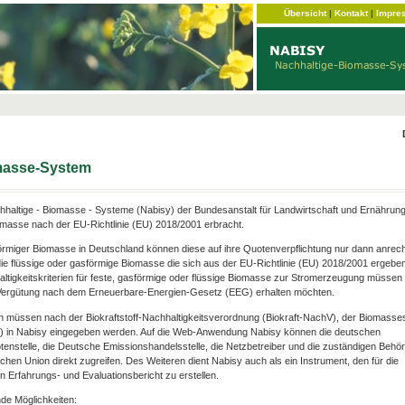
Übersicht
|
Kontakt
|
Impre
omasse-System
haltige - Biomasse - Systeme (Nabisy) der Bundesanstalt für Landwirtschaft und Ernährun
omasse nach der EU-Richtlinie (EU) 2018/2001 erbracht.
förmiger Biomasse in Deutschland können diese auf ihre Quotenverpflichtung nur dann anrec
ie flüssige oder gasförmige Biomasse die sich aus der EU-Richtlinie (EU) 2018/2001 ergebe
hhaltigkeitskriterien für feste, gasförmige oder flüssige Biomasse zur Stromerzeugung müssen e
e Vergütung nach dem Erneuerbare-Energien-Gesetz (EEG) erhalten möchten.
n müssen nach der Biokraftstoff-Nachhaltigkeitsverordnung (Biokraft-NachV), der Biomasse
V) in Nabisy eingegeben werden. Auf die Web-Anwendung Nabisy können die deutschen
otenstelle, die Deutsche Emissionshandelsstelle, die Netzbetreiber und die zuständigen Behö
chen Union direkt zugreifen. Des Weiteren dient Nabisy auch als ein Instrument, den für die
 Erfahrungs- und Evaluationsbericht zu erstellen.
de Möglichkeiten: