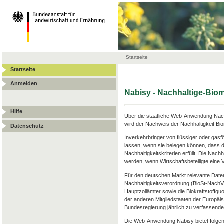
Startseite
Startseite
Anmelden
Nabisy - Nachhaltige-Bi
Hilfe
Über die staatliche Web-Anwendung Nach
wird der Nachweis der Nachhaltigkeit Bi
Datenschutz
Inverkehrbringer von flüssiger oder gas
lassen, wenn sie belegen können, dass d
Nachhaltigkeitskriterien erfüllt. Die Nac
werden, wenn Wirtschaftsbeteiligte ein
Für den deutschen Markt relevante Date
Nachhaltigkeitsverordnung (BioSt-Nach
Hauptzollämter sowie die Biokraftstoffqu
der anderen Mitgliedstaaten der Europäis
Bundesregierung jährlich zu verfassenden
Die Web-Anwendung Nabisy bietet folgen