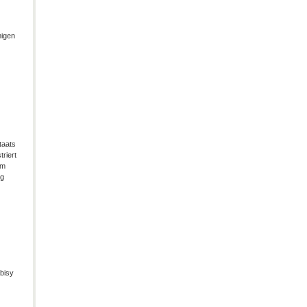
migen
taats
riert
im
ng
bisy