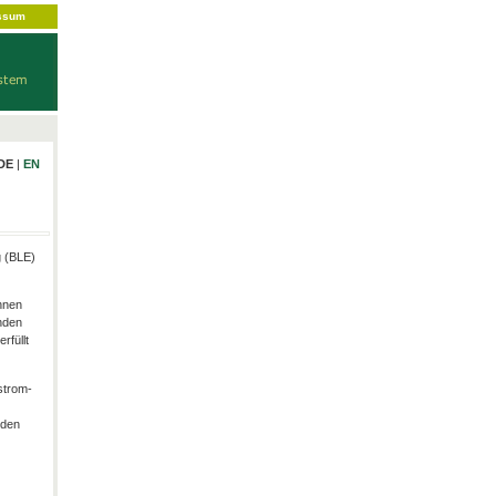
ssum
DE
|
EN
g (BLE)
hnen
nden
rfüllt
strom-
rden