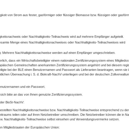
gkeit von Strom aus fester, gasförmiger oder flüssiger Biomasse bzw. flüssigen oder gasför
igkeitsnachweis oder Nachhaltigkeits-Teilnachweis wird auf mehrere Empfänger aufgeteilt.
esamte Menge eines Nachhaltigkeitsnachweises oder Nachhaltigkeits-Teilnachweises wird
: Mehrere Nachhaltigkeitsnachweise werden auf einen Empfänger umgeschrieben.
rlich, dass ein Wirtschaftsbeteiligter einem nationalen Zertifizierungssystem eines Mitgliedss
päischen Gemeinschaften anerkannten Zertifizierungssystem angehört und bei diesem regist
eiligte bei der BLE einen Benutzernamen und Passwort als Lieferanten beantragen, wenn sie 
mtlichen Überwachung i. S. d. Biokraft-NachV unterliegen und bei der deutschen Zollverwaltu
Benutzernamen und ein Passwort.
sich bitte an das von Ihnen genutzte Zertifizierungssystem.
 der BioSt-NachV:
gestellten Nachhaltigkeitsnachweise bzw. Nachhaltigkeits-Teilnachweise entsprechend zu der
raums teilen oder auf ihren Netzbetreiber umschreiben. Die Netzbetreiber können die in Na
bzw. Nachhaltigkeits-Teilnachweise selbst einsehen und Verwendungsvermerke setzen.
n Mitgliedstaaten der Europäischen Union: