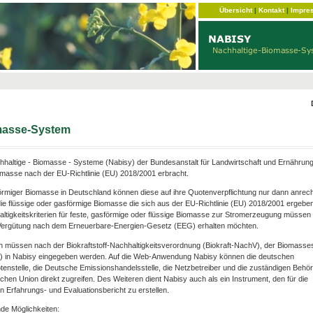
Übersicht
|
Kontakt
|
Impre
omasse-System
haltige - Biomasse - Systeme (Nabisy) der Bundesanstalt für Landwirtschaft und Ernährun
omasse nach der EU-Richtlinie (EU) 2018/2001 erbracht.
förmiger Biomasse in Deutschland können diese auf ihre Quotenverpflichtung nur dann anrec
ie flüssige oder gasförmige Biomasse die sich aus der EU-Richtlinie (EU) 2018/2001 ergebe
hhaltigkeitskriterien für feste, gasförmige oder flüssige Biomasse zur Stromerzeugung müssen e
e Vergütung nach dem Erneuerbare-Energien-Gesetz (EEG) erhalten möchten.
n müssen nach der Biokraftstoff-Nachhaltigkeitsverordnung (Biokraft-NachV), der Biomasse
V) in Nabisy eingegeben werden. Auf die Web-Anwendung Nabisy können die deutschen
otenstelle, die Deutsche Emissionshandelsstelle, die Netzbetreiber und die zuständigen Behö
chen Union direkt zugreifen. Des Weiteren dient Nabisy auch als ein Instrument, den für die
 Erfahrungs- und Evaluationsbericht zu erstellen.
de Möglichkeiten: