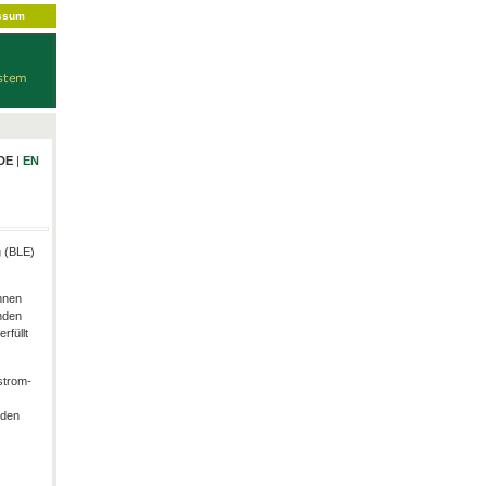
ssum
DE
|
EN
g (BLE)
hnen
nden
rfüllt
strom-
rden