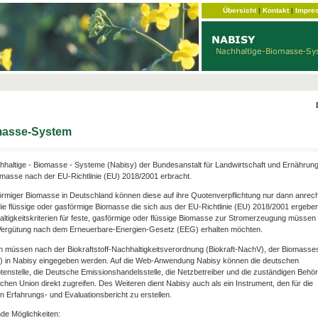
Übersicht
|
Kontakt
|
Impre
omasse-System
haltige - Biomasse - Systeme (Nabisy) der Bundesanstalt für Landwirtschaft und Ernährun
omasse nach der EU-Richtlinie (EU) 2018/2001 erbracht.
förmiger Biomasse in Deutschland können diese auf ihre Quotenverpflichtung nur dann anrec
ie flüssige oder gasförmige Biomasse die sich aus der EU-Richtlinie (EU) 2018/2001 ergebe
hhaltigkeitskriterien für feste, gasförmige oder flüssige Biomasse zur Stromerzeugung müssen e
e Vergütung nach dem Erneuerbare-Energien-Gesetz (EEG) erhalten möchten.
n müssen nach der Biokraftstoff-Nachhaltigkeitsverordnung (Biokraft-NachV), der Biomasse
V) in Nabisy eingegeben werden. Auf die Web-Anwendung Nabisy können die deutschen
otenstelle, die Deutsche Emissionshandelsstelle, die Netzbetreiber und die zuständigen Behö
chen Union direkt zugreifen. Des Weiteren dient Nabisy auch als ein Instrument, den für die
 Erfahrungs- und Evaluationsbericht zu erstellen.
de Möglichkeiten: