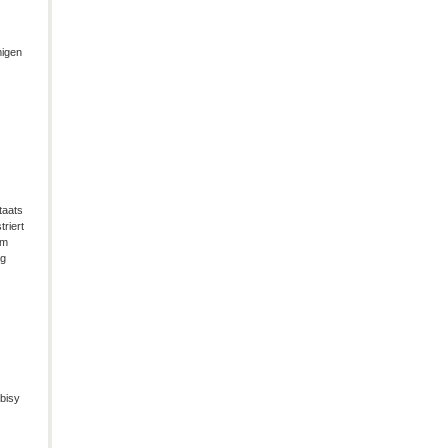
migen
taats
riert
im
ng
bisy