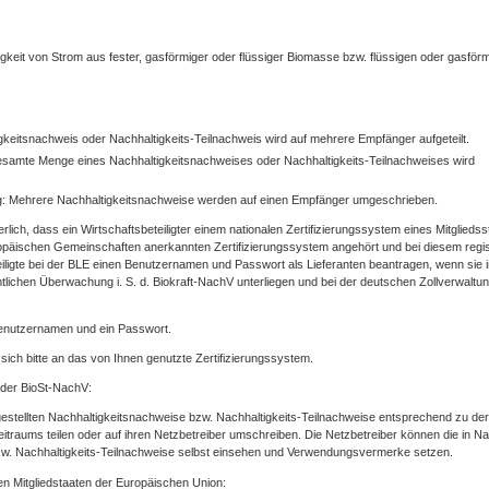
gkeit von Strom aus fester, gasförmiger oder flüssiger Biomasse bzw. flüssigen oder gasför
igkeitsnachweis oder Nachhaltigkeits-Teilnachweis wird auf mehrere Empfänger aufgeteilt.
esamte Menge eines Nachhaltigkeitsnachweises oder Nachhaltigkeits-Teilnachweises wird
: Mehrere Nachhaltigkeitsnachweise werden auf einen Empfänger umgeschrieben.
rlich, dass ein Wirtschaftsbeteiligter einem nationalen Zertifizierungssystem eines Mitgliedss
päischen Gemeinschaften anerkannten Zertifizierungssystem angehört und bei diesem regist
eiligte bei der BLE einen Benutzernamen und Passwort als Lieferanten beantragen, wenn sie 
mtlichen Überwachung i. S. d. Biokraft-NachV unterliegen und bei der deutschen Zollverwaltu
Benutzernamen und ein Passwort.
sich bitte an das von Ihnen genutzte Zertifizierungssystem.
 der BioSt-NachV:
gestellten Nachhaltigkeitsnachweise bzw. Nachhaltigkeits-Teilnachweise entsprechend zu der
raums teilen oder auf ihren Netzbetreiber umschreiben. Die Netzbetreiber können die in Na
bzw. Nachhaltigkeits-Teilnachweise selbst einsehen und Verwendungsvermerke setzen.
n Mitgliedstaaten der Europäischen Union: