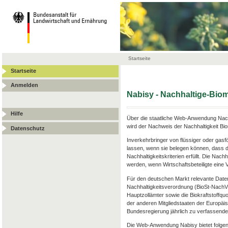
Startseite
Startseite
Anmelden
Nabisy - Nachhaltige-Bi
Hilfe
Über die staatliche Web-Anwendung Nach
wird der Nachweis der Nachhaltigkeit Bi
Datenschutz
Inverkehrbringer von flüssiger oder gas
lassen, wenn sie belegen können, dass d
Nachhaltigkeitskriterien erfüllt. Die Nac
werden, wenn Wirtschaftsbeteiligte ein
Für den deutschen Markt relevante Date
Nachhaltigkeitsverordnung (BioSt-Nach
Hauptzollämter sowie die Biokraftstoffqu
der anderen Mitgliedstaaten der Europäis
Bundesregierung jährlich zu verfassenden
Die Web-Anwendung Nabisy bietet folgen