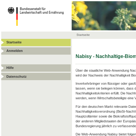
Startseite
Startseite
Anmelden
Nabisy - Nachhaltige-Bi
Hilfe
Über die staatliche Web-Anwendung Nach
wird der Nachweis der Nachhaltigkeit Bi
Datenschutz
Inverkehrbringer von flüssiger oder gas
lassen, wenn sie belegen können, dass d
Nachhaltigkeitskriterien erfüllt. Die Nac
werden, wenn Wirtschaftsbeteiligte ein
Für den deutschen Markt relevante Date
Nachhaltigkeitsverordnung (BioSt-Nach
Hauptzollämter sowie die Biokraftstoffqu
der anderen Mitgliedstaaten der Europäis
Bundesregierung jährlich zu verfassenden
Die Web-Anwendung Nabisy bietet folgen