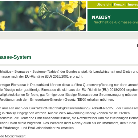
Übersicht
|
Kontakt
|
Impre
omasse-System
haltige - Biomasse - Systeme (Nabisy) der Bundesanstalt für Landwirtschaft und Ernährun
omasse nach der EU-Richtlinie (EU) 2018/2001 erbracht.
förmiger Biomasse in Deutschland können diese auf ihre Quotenverpflichtung nur dann anrec
ie flüssige oder gasförmige Biomasse die sich aus der EU-Richtlinie (EU) 2018/2001 ergebe
hhaltigkeitskriterien für feste, gasförmige oder flüssige Biomasse zur Stromerzeugung müssen e
e Vergütung nach dem Erneuerbare-Energien-Gesetz (EEG) erhalten möchten.
n müssen nach der Biokraftstoff-Nachhaltigkeitsverordnung (Biokraft-NachV), der Biomasse
V) in Nabisy eingegeben werden. Auf die Web-Anwendung Nabisy können die deutschen
otenstelle, die Deutsche Emissionshandelsstelle, die Netzbetreiber und die zuständigen Behö
chen Union direkt zugreifen. Des Weiteren dient Nabisy auch als ein Instrument, den für die
 Erfahrungs- und Evaluationsbericht zu erstellen.
de Möglichkeiten: