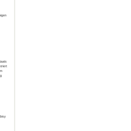
migen
taats
riert
im
ng
bisy