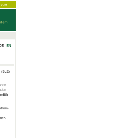
ssum
DE
|
EN
g (BLE)
hnen
nden
rfüllt
strom-
rden