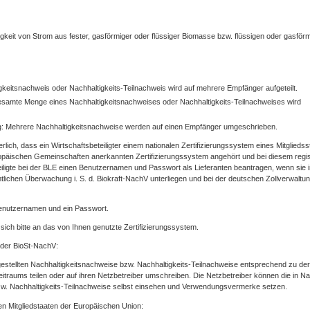
gkeit von Strom aus fester, gasförmiger oder flüssiger Biomasse bzw. flüssigen oder gasför
igkeitsnachweis oder Nachhaltigkeits-Teilnachweis wird auf mehrere Empfänger aufgeteilt.
esamte Menge eines Nachhaltigkeitsnachweises oder Nachhaltigkeits-Teilnachweises wird
: Mehrere Nachhaltigkeitsnachweise werden auf einen Empfänger umgeschrieben.
rlich, dass ein Wirtschaftsbeteiligter einem nationalen Zertifizierungssystem eines Mitgliedss
päischen Gemeinschaften anerkannten Zertifizierungssystem angehört und bei diesem regist
eiligte bei der BLE einen Benutzernamen und Passwort als Lieferanten beantragen, wenn sie 
mtlichen Überwachung i. S. d. Biokraft-NachV unterliegen und bei der deutschen Zollverwaltu
Benutzernamen und ein Passwort.
sich bitte an das von Ihnen genutzte Zertifizierungssystem.
 der BioSt-NachV:
gestellten Nachhaltigkeitsnachweise bzw. Nachhaltigkeits-Teilnachweise entsprechend zu der
raums teilen oder auf ihren Netzbetreiber umschreiben. Die Netzbetreiber können die in Na
bzw. Nachhaltigkeits-Teilnachweise selbst einsehen und Verwendungsvermerke setzen.
n Mitgliedstaaten der Europäischen Union: