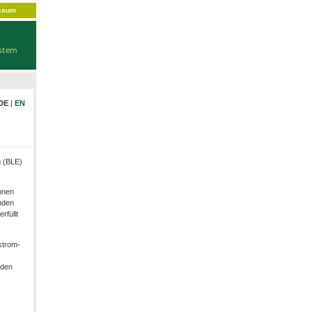
ssum
DE
|
EN
g (BLE)
hnen
nden
rfüllt
strom-
rden