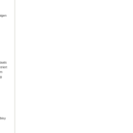
migen
taats
riert
im
ng
bisy