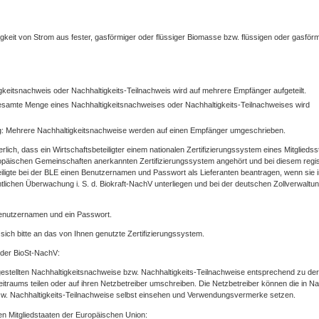
gkeit von Strom aus fester, gasförmiger oder flüssiger Biomasse bzw. flüssigen oder gasför
igkeitsnachweis oder Nachhaltigkeits-Teilnachweis wird auf mehrere Empfänger aufgeteilt.
esamte Menge eines Nachhaltigkeitsnachweises oder Nachhaltigkeits-Teilnachweises wird
: Mehrere Nachhaltigkeitsnachweise werden auf einen Empfänger umgeschrieben.
rlich, dass ein Wirtschaftsbeteiligter einem nationalen Zertifizierungssystem eines Mitgliedss
päischen Gemeinschaften anerkannten Zertifizierungssystem angehört und bei diesem regist
eiligte bei der BLE einen Benutzernamen und Passwort als Lieferanten beantragen, wenn sie 
mtlichen Überwachung i. S. d. Biokraft-NachV unterliegen und bei der deutschen Zollverwaltu
Benutzernamen und ein Passwort.
sich bitte an das von Ihnen genutzte Zertifizierungssystem.
 der BioSt-NachV:
gestellten Nachhaltigkeitsnachweise bzw. Nachhaltigkeits-Teilnachweise entsprechend zu der
raums teilen oder auf ihren Netzbetreiber umschreiben. Die Netzbetreiber können die in Na
bzw. Nachhaltigkeits-Teilnachweise selbst einsehen und Verwendungsvermerke setzen.
n Mitgliedstaaten der Europäischen Union: