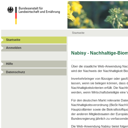
Startseite
Startseite
Anmelden
Nabisy - Nachhaltige-Bi
Hilfe
Über die staatliche Web-Anwendung Nach
wird der Nachweis der Nachhaltigkeit Bi
Datenschutz
Inverkehrbringer von flüssiger oder gas
lassen, wenn sie belegen können, dass d
Nachhaltigkeitskriterien erfüllt. Die Nac
werden, wenn Wirtschaftsbeteiligte ein
Für den deutschen Markt relevante Date
Nachhaltigkeitsverordnung (BioSt-Nach
Hauptzollämter sowie die Biokraftstoffqu
der anderen Mitgliedstaaten der Europäis
Bundesregierung jährlich zu verfassenden
Die Web-Anwendung Nabisy bietet folgen