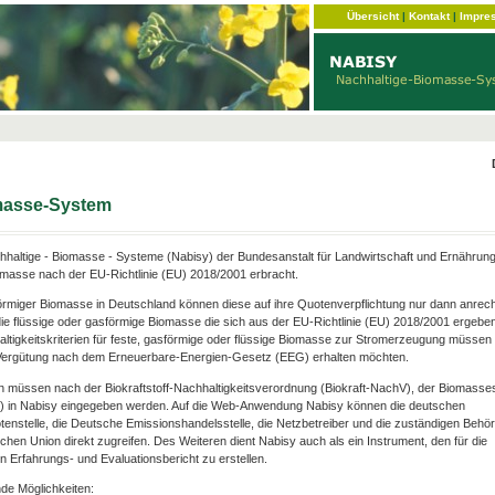
Übersicht
|
Kontakt
|
Impre
omasse-System
haltige - Biomasse - Systeme (Nabisy) der Bundesanstalt für Landwirtschaft und Ernährun
omasse nach der EU-Richtlinie (EU) 2018/2001 erbracht.
förmiger Biomasse in Deutschland können diese auf ihre Quotenverpflichtung nur dann anrec
ie flüssige oder gasförmige Biomasse die sich aus der EU-Richtlinie (EU) 2018/2001 ergebe
hhaltigkeitskriterien für feste, gasförmige oder flüssige Biomasse zur Stromerzeugung müssen e
e Vergütung nach dem Erneuerbare-Energien-Gesetz (EEG) erhalten möchten.
n müssen nach der Biokraftstoff-Nachhaltigkeitsverordnung (Biokraft-NachV), der Biomasse
V) in Nabisy eingegeben werden. Auf die Web-Anwendung Nabisy können die deutschen
otenstelle, die Deutsche Emissionshandelsstelle, die Netzbetreiber und die zuständigen Behö
chen Union direkt zugreifen. Des Weiteren dient Nabisy auch als ein Instrument, den für die
 Erfahrungs- und Evaluationsbericht zu erstellen.
de Möglichkeiten: