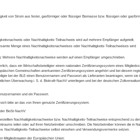
gkeit von Strom aus fester, gasförmiger oder flüssiger Biomasse bzw. flüssigen oder gasför
igkeitsnachweis oder Nachhaltigkeits-Teilnachweis wird auf mehrere Empfänger aufgeteilt.
esamte Menge eines Nachhaltigkeitsnachweises oder Nachhaltigkeits-Teilnachweises wird
: Mehrere Nachhaltigkeitsnachweise werden auf einen Empfänger umgeschrieben.
rlich, dass ein Wirtschaftsbeteiligter einem nationalen Zertifizierungssystem eines Mitgliedss
päischen Gemeinschaften anerkannten Zertifizierungssystem angehört und bei diesem regist
eiligte bei der BLE einen Benutzernamen und Passwort als Lieferanten beantragen, wenn sie 
mtlichen Überwachung i. S. d. Biokraft-NachV unterliegen und bei der deutschen Zollverwaltu
Benutzernamen und ein Passwort.
sich bitte an das von Ihnen genutzte Zertifizierungssystem.
 der BioSt-NachV:
gestellten Nachhaltigkeitsnachweise bzw. Nachhaltigkeits-Teilnachweise entsprechend zu der
raums teilen oder auf ihren Netzbetreiber umschreiben. Die Netzbetreiber können die in Na
bzw. Nachhaltigkeits-Teilnachweise selbst einsehen und Verwendungsvermerke setzen.
n Mitgliedstaaten der Europäischen Union: