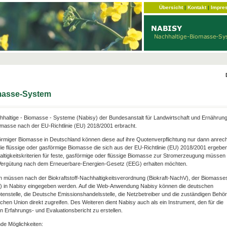
Übersicht
|
Kontakt
|
Impre
omasse-System
haltige - Biomasse - Systeme (Nabisy) der Bundesanstalt für Landwirtschaft und Ernährun
omasse nach der EU-Richtlinie (EU) 2018/2001 erbracht.
förmiger Biomasse in Deutschland können diese auf ihre Quotenverpflichtung nur dann anrec
ie flüssige oder gasförmige Biomasse die sich aus der EU-Richtlinie (EU) 2018/2001 ergebe
hhaltigkeitskriterien für feste, gasförmige oder flüssige Biomasse zur Stromerzeugung müssen e
e Vergütung nach dem Erneuerbare-Energien-Gesetz (EEG) erhalten möchten.
n müssen nach der Biokraftstoff-Nachhaltigkeitsverordnung (Biokraft-NachV), der Biomasse
V) in Nabisy eingegeben werden. Auf die Web-Anwendung Nabisy können die deutschen
otenstelle, die Deutsche Emissionshandelsstelle, die Netzbetreiber und die zuständigen Behö
chen Union direkt zugreifen. Des Weiteren dient Nabisy auch als ein Instrument, den für die
 Erfahrungs- und Evaluationsbericht zu erstellen.
de Möglichkeiten: