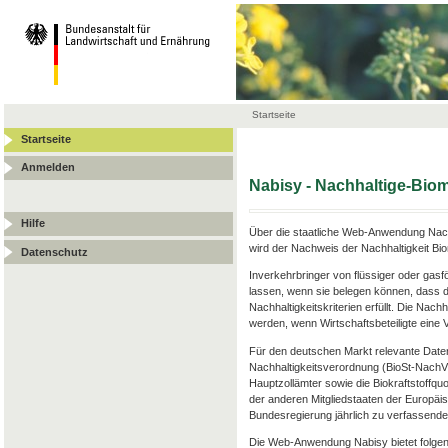
Startseite
Startseite
Anmelden
Nabisy - Nachhaltige-Bi
Hilfe
Über die staatliche Web-Anwendung Nach
wird der Nachweis der Nachhaltigkeit Bi
Datenschutz
Inverkehrbringer von flüssiger oder gas
lassen, wenn sie belegen können, dass d
Nachhaltigkeitskriterien erfüllt. Die Nac
werden, wenn Wirtschaftsbeteiligte ein
Für den deutschen Markt relevante Date
Nachhaltigkeitsverordnung (BioSt-Nach
Hauptzollämter sowie die Biokraftstoffqu
der anderen Mitgliedstaaten der Europäis
Bundesregierung jährlich zu verfassenden
Die Web-Anwendung Nabisy bietet folgen