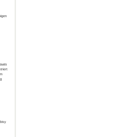
migen
taats
riert
im
ng
bisy