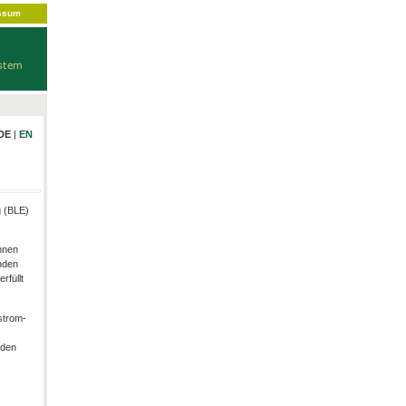
ssum
DE
|
EN
g (BLE)
hnen
nden
rfüllt
strom-
rden