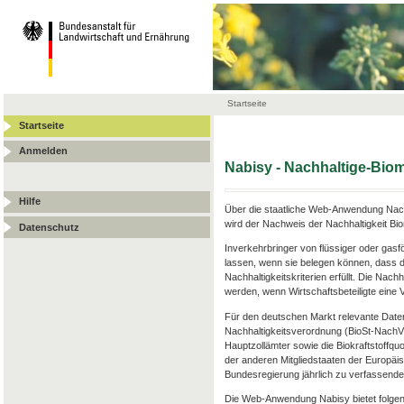
Startseite
Startseite
Anmelden
Nabisy - Nachhaltige-Bi
Hilfe
Über die staatliche Web-Anwendung Nach
wird der Nachweis der Nachhaltigkeit Bi
Datenschutz
Inverkehrbringer von flüssiger oder gas
lassen, wenn sie belegen können, dass d
Nachhaltigkeitskriterien erfüllt. Die Nac
werden, wenn Wirtschaftsbeteiligte ein
Für den deutschen Markt relevante Date
Nachhaltigkeitsverordnung (BioSt-Nach
Hauptzollämter sowie die Biokraftstoffqu
der anderen Mitgliedstaaten der Europäis
Bundesregierung jährlich zu verfassenden
Die Web-Anwendung Nabisy bietet folgen