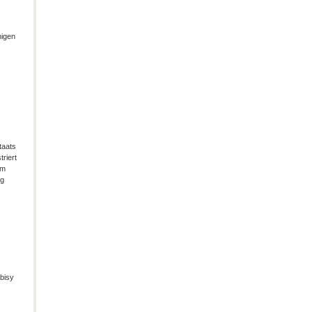
migen
taats
riert
im
ng
bisy