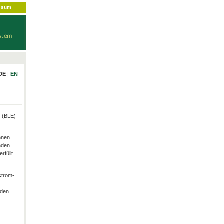
ssum
DE
|
EN
g (BLE)
hnen
nden
rfüllt
strom-
rden