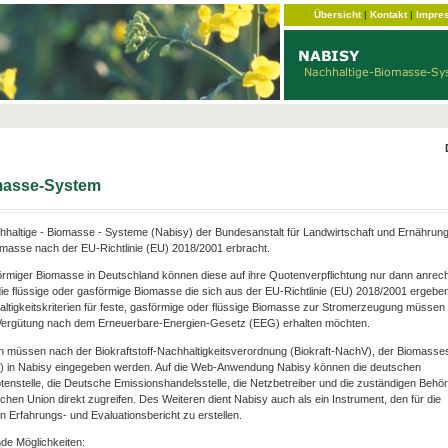
Übersicht
|
Kontakt
|
Impre
omasse-System
haltige - Biomasse - Systeme (Nabisy) der Bundesanstalt für Landwirtschaft und Ernährun
omasse nach der EU-Richtlinie (EU) 2018/2001 erbracht.
förmiger Biomasse in Deutschland können diese auf ihre Quotenverpflichtung nur dann anrec
ie flüssige oder gasförmige Biomasse die sich aus der EU-Richtlinie (EU) 2018/2001 ergebe
hhaltigkeitskriterien für feste, gasförmige oder flüssige Biomasse zur Stromerzeugung müssen e
e Vergütung nach dem Erneuerbare-Energien-Gesetz (EEG) erhalten möchten.
n müssen nach der Biokraftstoff-Nachhaltigkeitsverordnung (Biokraft-NachV), der Biomasse
V) in Nabisy eingegeben werden. Auf die Web-Anwendung Nabisy können die deutschen
otenstelle, die Deutsche Emissionshandelsstelle, die Netzbetreiber und die zuständigen Behö
chen Union direkt zugreifen. Des Weiteren dient Nabisy auch als ein Instrument, den für die
 Erfahrungs- und Evaluationsbericht zu erstellen.
de Möglichkeiten: