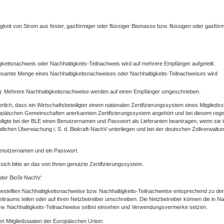
gkeit von Strom aus fester, gasförmiger oder flüssiger Biomasse bzw. flüssigen oder gasför
igkeitsnachweis oder Nachhaltigkeits-Teilnachweis wird auf mehrere Empfänger aufgeteilt.
esamte Menge eines Nachhaltigkeitsnachweises oder Nachhaltigkeits-Teilnachweises wird
: Mehrere Nachhaltigkeitsnachweise werden auf einen Empfänger umgeschrieben.
rlich, dass ein Wirtschaftsbeteiligter einem nationalen Zertifizierungssystem eines Mitgliedss
päischen Gemeinschaften anerkannten Zertifizierungssystem angehört und bei diesem regist
eiligte bei der BLE einen Benutzernamen und Passwort als Lieferanten beantragen, wenn sie 
mtlichen Überwachung i. S. d. Biokraft-NachV unterliegen und bei der deutschen Zollverwaltu
Benutzernamen und ein Passwort.
sich bitte an das von Ihnen genutzte Zertifizierungssystem.
 der BioSt-NachV:
gestellten Nachhaltigkeitsnachweise bzw. Nachhaltigkeits-Teilnachweise entsprechend zu der
raums teilen oder auf ihren Netzbetreiber umschreiben. Die Netzbetreiber können die in Na
bzw. Nachhaltigkeits-Teilnachweise selbst einsehen und Verwendungsvermerke setzen.
n Mitgliedstaaten der Europäischen Union: