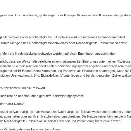
gkeit von Strom aus fester, gasförmiger oder flüssiger Biomasse bzw. flüssigen oder gasför
igkeitsnachweis oder Nachhaltigkeits-Teilnachweis wird auf mehrere Empfänger aufgeteilt.
esamte Menge eines Nachhaltigkeitsnachweises oder Nachhaltigkeits-Teilnachweises wird
: Mehrere Nachhaltigkeitsnachweise werden auf einen Empfänger umgeschrieben.
rlich, dass ein Wirtschaftsbeteiligter einem nationalen Zertifizierungssystem eines Mitgliedss
päischen Gemeinschaften anerkannten Zertifizierungssystem angehört und bei diesem regist
eiligte bei der BLE einen Benutzernamen und Passwort als Lieferanten beantragen, wenn sie 
mtlichen Überwachung i. S. d. Biokraft-NachV unterliegen und bei der deutschen Zollverwaltu
Benutzernamen und ein Passwort.
sich bitte an das von Ihnen genutzte Zertifizierungssystem.
 der BioSt-NachV:
gestellten Nachhaltigkeitsnachweise bzw. Nachhaltigkeits-Teilnachweise entsprechend zu der
raums teilen oder auf ihren Netzbetreiber umschreiben. Die Netzbetreiber können die in Na
bzw. Nachhaltigkeits-Teilnachweise selbst einsehen und Verwendungsvermerke setzen.
n Mitgliedstaaten der Europäischen Union: