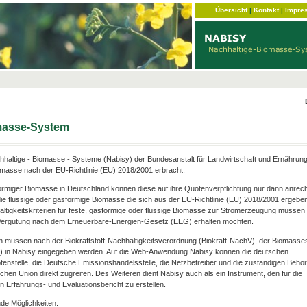
Übersicht
|
Kontakt
|
Impre
omasse-System
haltige - Biomasse - Systeme (Nabisy) der Bundesanstalt für Landwirtschaft und Ernährun
omasse nach der EU-Richtlinie (EU) 2018/2001 erbracht.
förmiger Biomasse in Deutschland können diese auf ihre Quotenverpflichtung nur dann anrec
ie flüssige oder gasförmige Biomasse die sich aus der EU-Richtlinie (EU) 2018/2001 ergebe
hhaltigkeitskriterien für feste, gasförmige oder flüssige Biomasse zur Stromerzeugung müssen e
e Vergütung nach dem Erneuerbare-Energien-Gesetz (EEG) erhalten möchten.
n müssen nach der Biokraftstoff-Nachhaltigkeitsverordnung (Biokraft-NachV), der Biomasse
V) in Nabisy eingegeben werden. Auf die Web-Anwendung Nabisy können die deutschen
otenstelle, die Deutsche Emissionshandelsstelle, die Netzbetreiber und die zuständigen Behö
chen Union direkt zugreifen. Des Weiteren dient Nabisy auch als ein Instrument, den für die
 Erfahrungs- und Evaluationsbericht zu erstellen.
de Möglichkeiten: