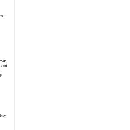
migen
taats
riert
im
ng
bisy