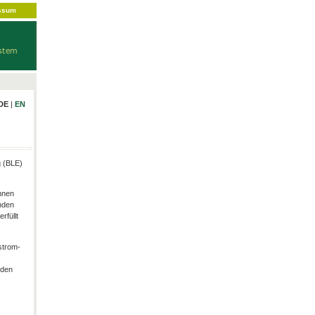
ssum
DE
|
EN
g (BLE)
hnen
nden
rfüllt
strom-
rden