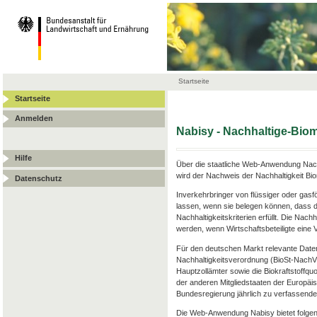
Startseite
Startseite
Anmelden
Nabisy - Nachhaltige-Bi
Hilfe
Über die staatliche Web-Anwendung Nach
wird der Nachweis der Nachhaltigkeit Bi
Datenschutz
Inverkehrbringer von flüssiger oder gas
lassen, wenn sie belegen können, dass d
Nachhaltigkeitskriterien erfüllt. Die Nac
werden, wenn Wirtschaftsbeteiligte ein
Für den deutschen Markt relevante Date
Nachhaltigkeitsverordnung (BioSt-Nach
Hauptzollämter sowie die Biokraftstoffqu
der anderen Mitgliedstaaten der Europäis
Bundesregierung jährlich zu verfassenden
Die Web-Anwendung Nabisy bietet folgen