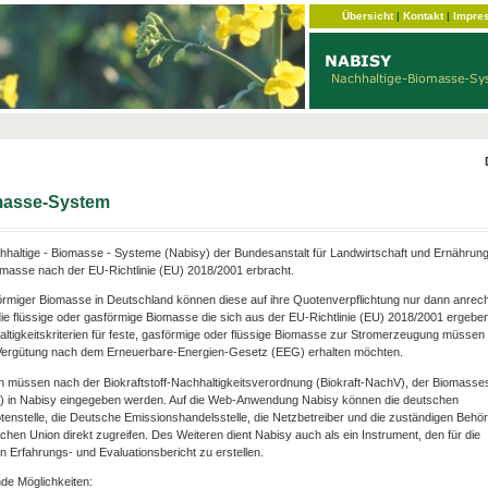
Übersicht
|
Kontakt
|
Impre
omasse-System
haltige - Biomasse - Systeme (Nabisy) der Bundesanstalt für Landwirtschaft und Ernährun
omasse nach der EU-Richtlinie (EU) 2018/2001 erbracht.
förmiger Biomasse in Deutschland können diese auf ihre Quotenverpflichtung nur dann anrec
ie flüssige oder gasförmige Biomasse die sich aus der EU-Richtlinie (EU) 2018/2001 ergebe
hhaltigkeitskriterien für feste, gasförmige oder flüssige Biomasse zur Stromerzeugung müssen e
e Vergütung nach dem Erneuerbare-Energien-Gesetz (EEG) erhalten möchten.
n müssen nach der Biokraftstoff-Nachhaltigkeitsverordnung (Biokraft-NachV), der Biomasse
V) in Nabisy eingegeben werden. Auf die Web-Anwendung Nabisy können die deutschen
otenstelle, die Deutsche Emissionshandelsstelle, die Netzbetreiber und die zuständigen Behö
chen Union direkt zugreifen. Des Weiteren dient Nabisy auch als ein Instrument, den für die
 Erfahrungs- und Evaluationsbericht zu erstellen.
de Möglichkeiten: