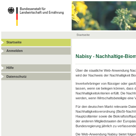
Startseite
Startseite
Anmelden
Nabisy - Nachhaltige-Bi
Hilfe
Über die staatliche Web-Anwendung Nach
wird der Nachweis der Nachhaltigkeit Bi
Datenschutz
Inverkehrbringer von flüssiger oder gas
lassen, wenn sie belegen können, dass d
Nachhaltigkeitskriterien erfüllt. Die Nac
werden, wenn Wirtschaftsbeteiligte ein
Für den deutschen Markt relevante Date
Nachhaltigkeitsverordnung (BioSt-Nach
Hauptzollämter sowie die Biokraftstoffqu
der anderen Mitgliedstaaten der Europäis
Bundesregierung jährlich zu verfassenden
Die Web-Anwendung Nabisy bietet folgen