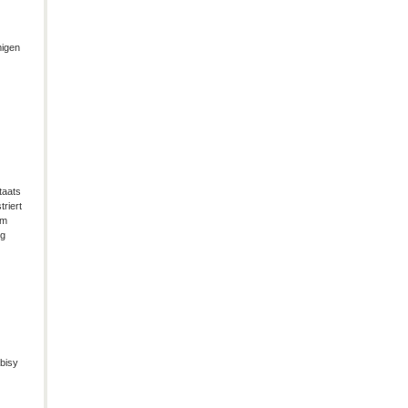
migen
taats
riert
im
ng
bisy