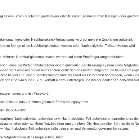
gkeit von Strom aus fester, gasförmiger oder flüssiger Biomasse bzw. flüssigen oder gasför
igkeitsnachweis oder Nachhaltigkeits-Teilnachweis wird auf mehrere Empfänger aufgeteilt.
esamte Menge eines Nachhaltigkeitsnachweises oder Nachhaltigkeits-Teilnachweises wird
: Mehrere Nachhaltigkeitsnachweise werden auf einen Empfänger umgeschrieben.
rlich, dass ein Wirtschaftsbeteiligter einem nationalen Zertifizierungssystem eines Mitgliedss
päischen Gemeinschaften anerkannten Zertifizierungssystem angehört und bei diesem regist
eiligte bei der BLE einen Benutzernamen und Passwort als Lieferanten beantragen, wenn sie 
mtlichen Überwachung i. S. d. Biokraft-NachV unterliegen und bei der deutschen Zollverwaltu
Benutzernamen und ein Passwort.
sich bitte an das von Ihnen genutzte Zertifizierungssystem.
 der BioSt-NachV:
gestellten Nachhaltigkeitsnachweise bzw. Nachhaltigkeits-Teilnachweise entsprechend zu der
raums teilen oder auf ihren Netzbetreiber umschreiben. Die Netzbetreiber können die in Na
bzw. Nachhaltigkeits-Teilnachweise selbst einsehen und Verwendungsvermerke setzen.
n Mitgliedstaaten der Europäischen Union: