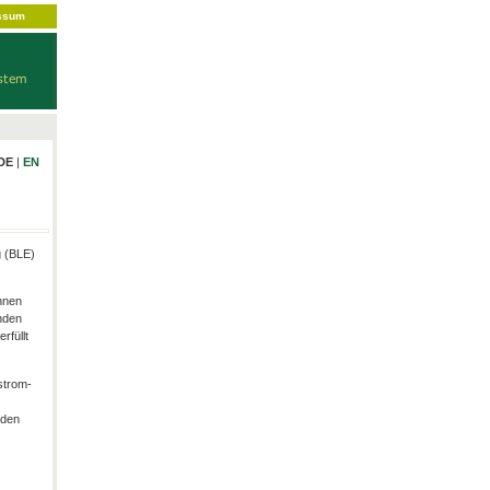
ssum
DE
|
EN
g (BLE)
hnen
nden
rfüllt
strom-
rden