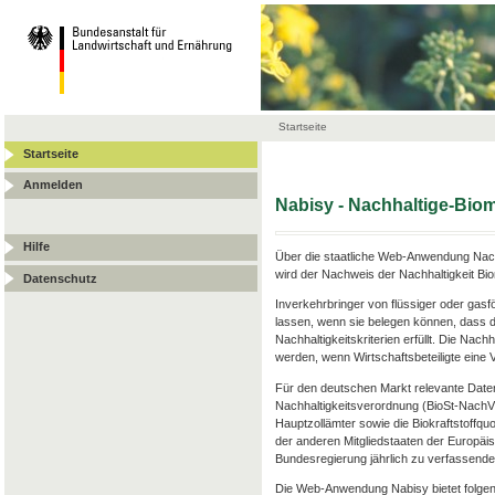
Startseite
Startseite
Anmelden
Nabisy - Nachhaltige-Bi
Hilfe
Über die staatliche Web-Anwendung Nach
wird der Nachweis der Nachhaltigkeit Bi
Datenschutz
Inverkehrbringer von flüssiger oder gas
lassen, wenn sie belegen können, dass d
Nachhaltigkeitskriterien erfüllt. Die Nac
werden, wenn Wirtschaftsbeteiligte ein
Für den deutschen Markt relevante Date
Nachhaltigkeitsverordnung (BioSt-Nach
Hauptzollämter sowie die Biokraftstoffqu
der anderen Mitgliedstaaten der Europäis
Bundesregierung jährlich zu verfassenden
Die Web-Anwendung Nabisy bietet folgen