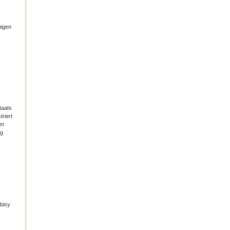
migen
taats
riert
im
ng
bisy