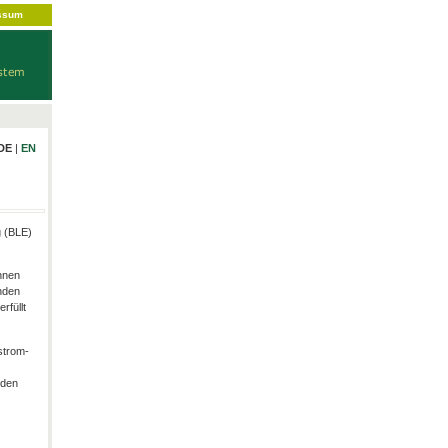
ssum
DE
|
EN
g (BLE)
hnen
nden
rfüllt
strom-
rden