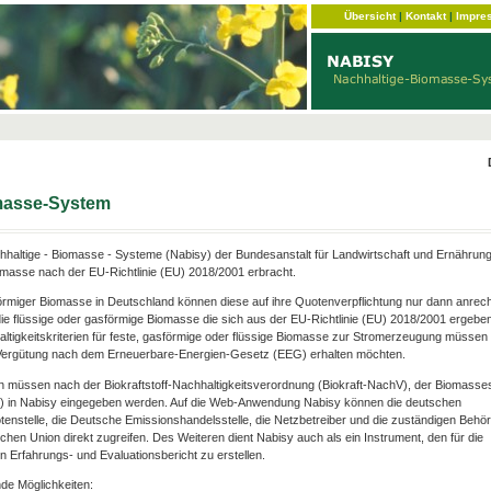
Übersicht
|
Kontakt
|
Impre
omasse-System
haltige - Biomasse - Systeme (Nabisy) der Bundesanstalt für Landwirtschaft und Ernährun
omasse nach der EU-Richtlinie (EU) 2018/2001 erbracht.
förmiger Biomasse in Deutschland können diese auf ihre Quotenverpflichtung nur dann anrec
ie flüssige oder gasförmige Biomasse die sich aus der EU-Richtlinie (EU) 2018/2001 ergebe
hhaltigkeitskriterien für feste, gasförmige oder flüssige Biomasse zur Stromerzeugung müssen e
e Vergütung nach dem Erneuerbare-Energien-Gesetz (EEG) erhalten möchten.
n müssen nach der Biokraftstoff-Nachhaltigkeitsverordnung (Biokraft-NachV), der Biomasse
V) in Nabisy eingegeben werden. Auf die Web-Anwendung Nabisy können die deutschen
otenstelle, die Deutsche Emissionshandelsstelle, die Netzbetreiber und die zuständigen Behö
chen Union direkt zugreifen. Des Weiteren dient Nabisy auch als ein Instrument, den für die
 Erfahrungs- und Evaluationsbericht zu erstellen.
de Möglichkeiten: