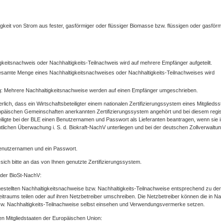
gkeit von Strom aus fester, gasförmiger oder flüssiger Biomasse bzw. flüssigen oder gasför
igkeitsnachweis oder Nachhaltigkeits-Teilnachweis wird auf mehrere Empfänger aufgeteilt.
esamte Menge eines Nachhaltigkeitsnachweises oder Nachhaltigkeits-Teilnachweises wird
: Mehrere Nachhaltigkeitsnachweise werden auf einen Empfänger umgeschrieben.
rlich, dass ein Wirtschaftsbeteiligter einem nationalen Zertifizierungssystem eines Mitgliedss
päischen Gemeinschaften anerkannten Zertifizierungssystem angehört und bei diesem regist
eiligte bei der BLE einen Benutzernamen und Passwort als Lieferanten beantragen, wenn sie 
mtlichen Überwachung i. S. d. Biokraft-NachV unterliegen und bei der deutschen Zollverwaltu
Benutzernamen und ein Passwort.
sich bitte an das von Ihnen genutzte Zertifizierungssystem.
 der BioSt-NachV:
gestellten Nachhaltigkeitsnachweise bzw. Nachhaltigkeits-Teilnachweise entsprechend zu der
raums teilen oder auf ihren Netzbetreiber umschreiben. Die Netzbetreiber können die in Na
bzw. Nachhaltigkeits-Teilnachweise selbst einsehen und Verwendungsvermerke setzen.
n Mitgliedstaaten der Europäischen Union: