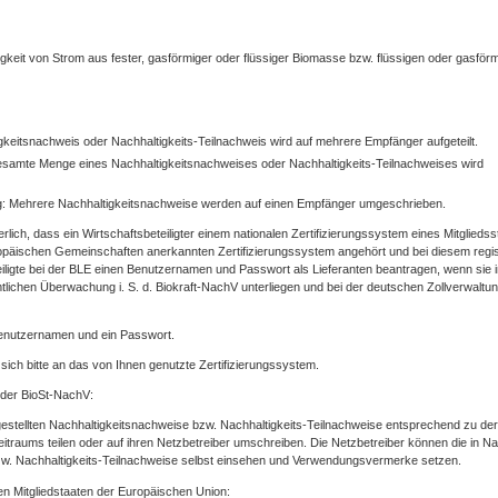
gkeit von Strom aus fester, gasförmiger oder flüssiger Biomasse bzw. flüssigen oder gasför
igkeitsnachweis oder Nachhaltigkeits-Teilnachweis wird auf mehrere Empfänger aufgeteilt.
esamte Menge eines Nachhaltigkeitsnachweises oder Nachhaltigkeits-Teilnachweises wird
: Mehrere Nachhaltigkeitsnachweise werden auf einen Empfänger umgeschrieben.
rlich, dass ein Wirtschaftsbeteiligter einem nationalen Zertifizierungssystem eines Mitgliedss
päischen Gemeinschaften anerkannten Zertifizierungssystem angehört und bei diesem regist
eiligte bei der BLE einen Benutzernamen und Passwort als Lieferanten beantragen, wenn sie 
mtlichen Überwachung i. S. d. Biokraft-NachV unterliegen und bei der deutschen Zollverwaltu
Benutzernamen und ein Passwort.
sich bitte an das von Ihnen genutzte Zertifizierungssystem.
 der BioSt-NachV:
gestellten Nachhaltigkeitsnachweise bzw. Nachhaltigkeits-Teilnachweise entsprechend zu der
raums teilen oder auf ihren Netzbetreiber umschreiben. Die Netzbetreiber können die in Na
bzw. Nachhaltigkeits-Teilnachweise selbst einsehen und Verwendungsvermerke setzen.
n Mitgliedstaaten der Europäischen Union: