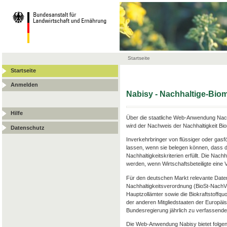
Startseite
Startseite
Anmelden
Nabisy - Nachhaltige-Bi
Hilfe
Über die staatliche Web-Anwendung Nach
wird der Nachweis der Nachhaltigkeit Bi
Datenschutz
Inverkehrbringer von flüssiger oder gas
lassen, wenn sie belegen können, dass d
Nachhaltigkeitskriterien erfüllt. Die Nac
werden, wenn Wirtschaftsbeteiligte ein
Für den deutschen Markt relevante Date
Nachhaltigkeitsverordnung (BioSt-Nach
Hauptzollämter sowie die Biokraftstoffqu
der anderen Mitgliedstaaten der Europäis
Bundesregierung jährlich zu verfassenden
Die Web-Anwendung Nabisy bietet folgen