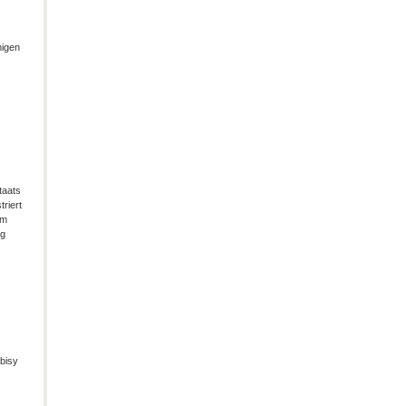
migen
taats
riert
im
ng
bisy