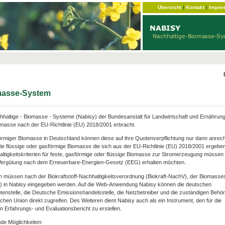
Übersicht
|
Kontakt
|
Impre
omasse-System
haltige - Biomasse - Systeme (Nabisy) der Bundesanstalt für Landwirtschaft und Ernährun
omasse nach der EU-Richtlinie (EU) 2018/2001 erbracht.
förmiger Biomasse in Deutschland können diese auf ihre Quotenverpflichtung nur dann anrec
ie flüssige oder gasförmige Biomasse die sich aus der EU-Richtlinie (EU) 2018/2001 ergebe
hhaltigkeitskriterien für feste, gasförmige oder flüssige Biomasse zur Stromerzeugung müssen e
e Vergütung nach dem Erneuerbare-Energien-Gesetz (EEG) erhalten möchten.
n müssen nach der Biokraftstoff-Nachhaltigkeitsverordnung (Biokraft-NachV), der Biomasse
V) in Nabisy eingegeben werden. Auf die Web-Anwendung Nabisy können die deutschen
otenstelle, die Deutsche Emissionshandelsstelle, die Netzbetreiber und die zuständigen Behö
chen Union direkt zugreifen. Des Weiteren dient Nabisy auch als ein Instrument, den für die
 Erfahrungs- und Evaluationsbericht zu erstellen.
de Möglichkeiten: