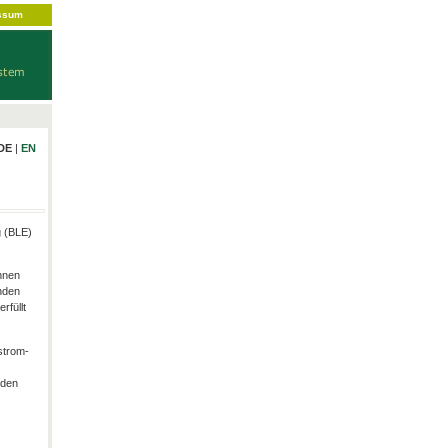
ssum
DE
|
EN
g (BLE)
hnen
nden
rfüllt
strom-
rden